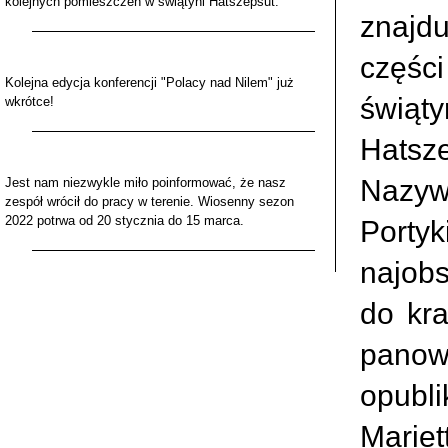
kolejnych pomieszczeń w świątyni Hatszepsut.
znajd
częśc
Kolejna edycja konferencji "Polacy nad Nilem" już
świą
wkrótce!
Hatsz
Nazy
Jest nam niezwykle miło poinformować, że nasz
zespół wrócił do pracy w terenie. Wiosenny sezon
2022 potrwa od 20 stycznia do 15 marca.
Porty
najob
do kra
panow
opubl
Mariet