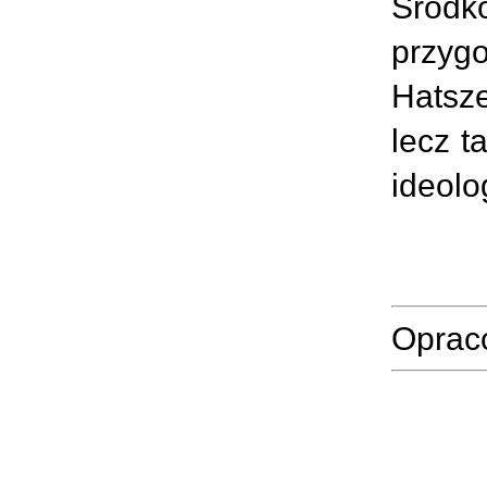
Środk
przyg
Hatsze
lecz t
ideolo
Opraco