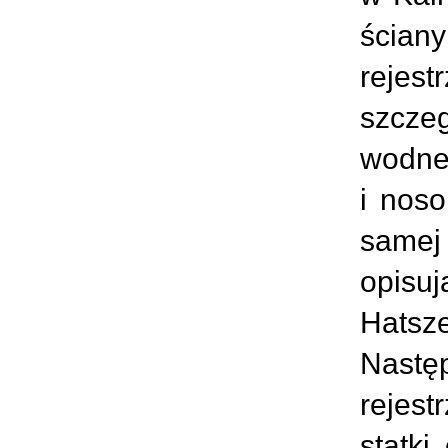
ścian
rejest
szcze
wodnej
i noso
samej
opisuj
Hatsz
Nastę
rejes
statki