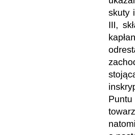
ukazan
skuty 
III, s
kapłan
odrest
zacho
stoją
inskr
Puntu
towar
natomi