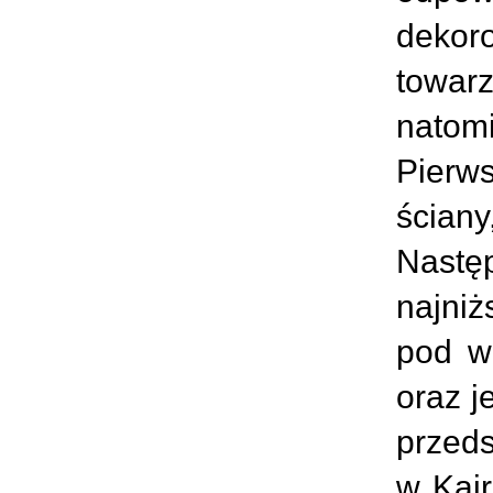
dekor
towar
natomi
Pierw
ściany
Nastę
najniż
pod w
oraz j
przed
w Kair