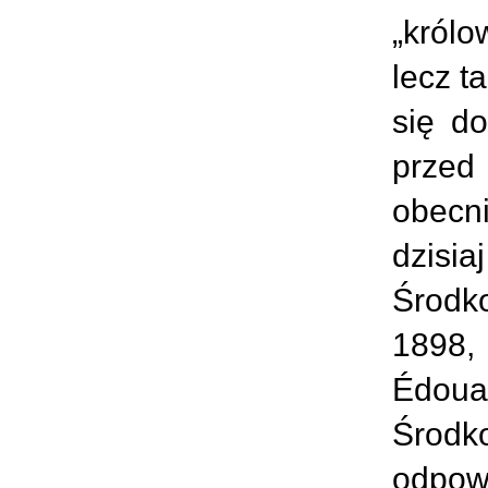
„królo
lecz t
się do
przed 
obecn
dzisi
Środk
1898,
Édouar
Środk
odpow