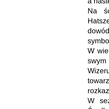
a nast
Na śc
Hatsz
dowód
symbol
W wiel
swym 
Wizer
towarz
rozkaz
W sez