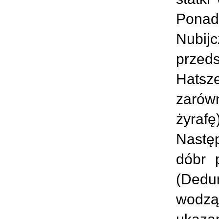
Ponad
Nubij
przed
Hatsz
zarówn
żyrafę
Nastę
dóbr 
(Dedun
wodzą