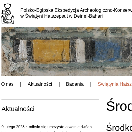
Polsko-Egipska Ekspedycja Archeologiczno-Konserw
w Świątyni Hatszepsut w Deir el-Bahari
O nas
|
Aktualności
|
Badania
|
Świątynia Hatsz
HatshepsutHatshepsutHatshepsutHatshepsutHatshepsutHatsh
Śro
Aktualności
Środk
9 lutego 2023 r. odbyło się uroczyste otwarcie dwóch